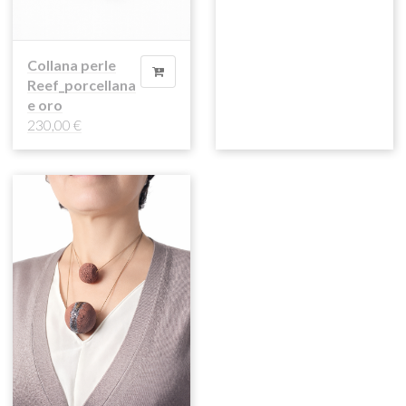
Collana perle
Reef_porcellana
e oro
230,00
€