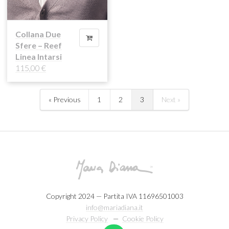
Collana Due
Sfere – Reef
Linea Intarsi
115,00
€
« Previous
1
2
3
Next »
Copyright 2024 — Partita IVA 11696501003
info@mariadiana.it
Privacy Policy
—
Cookie Policy