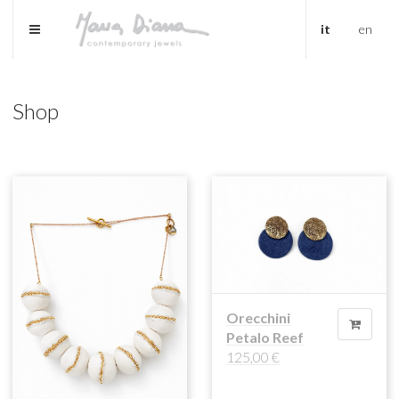
it
en
Shop
Orecchini
Petalo Reef
125,00
€